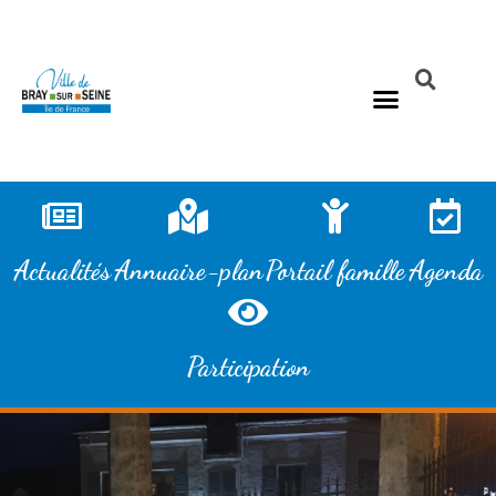
Actualités
Annuaire-plan
Portail famille
Agenda
Participation