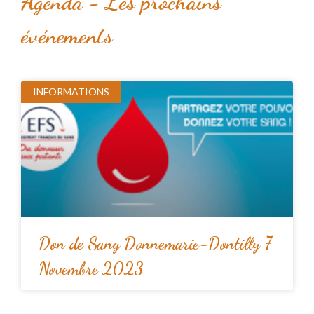
Agenda - Les prochains
événements
INFORMATIONS
Don de Sang Donnemarie-Dontilly 7
Novembre 2023