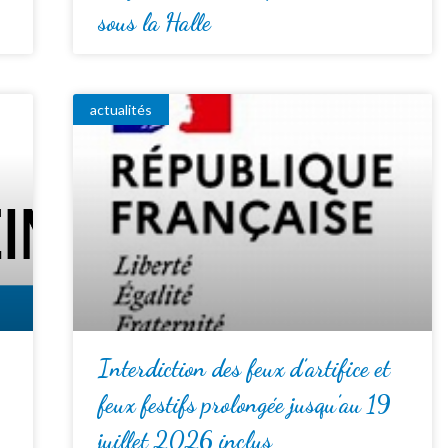
sous la Halle
actualités
Interdiction des feux d’artifice et
feux festifs prolongée jusqu’au 19
juillet 2026 inclus