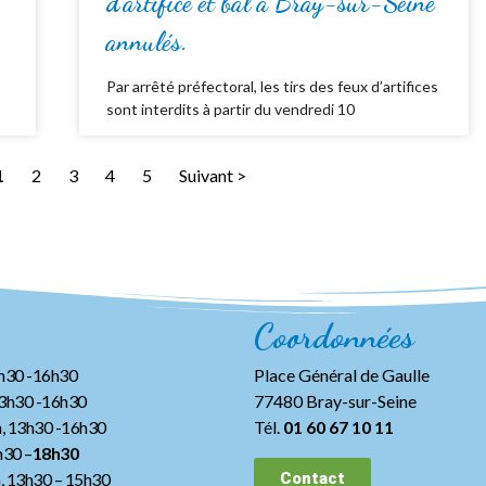
d’artifice et bal à Bray-sur-Seine
annulés.
Par arrêté préfectoral, les tirs des feux d’artifices
sont interdits à partir du vendredi 10
1
2
3
4
5
Suivant >
Coordonnées
3h30 -16h30
Place Général de Gaulle
13h30 -16h30
77480 Bray-sur-Seine
, 13h30 -16h30
Tél.
01 60 67 10 11
h30 –
18h30
h, 13h30
– 15h30
Contact