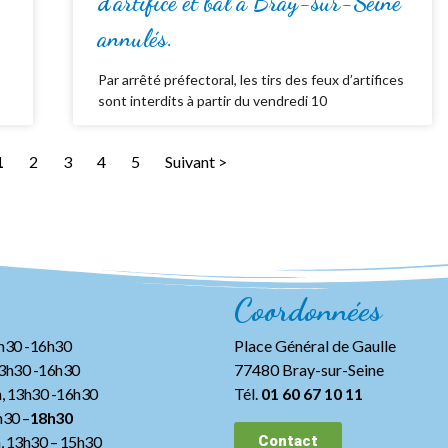
d’artifice et bal à Bray-sur-Seine
annulés.
Par arrêté préfectoral, les tirs des feux d’artifices
sont interdits à partir du vendredi 10
1
2
3
4
5
Suivant >
Coordonnées
3h30 -16h30
Place Général de Gaulle
13h30 -16h30
77480 Bray-sur-Seine
, 13h30 -16h30
Tél.
01 60 67 10 11
h30 –
18h30
h, 13h30
– 15h30
Contact