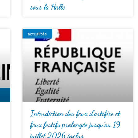
sous la Halle
actualités
Interdiction des feux d’artifice et
feux festifs prolongée jusqu’au 19
juillet 2026 inclus