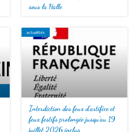
sous la Halle
actualités
Interdiction des feux d’artifice et
feux festifs prolongée jusqu’au 19
juillet 2026 inclus