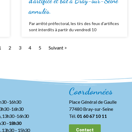
d’artifice et bal à Bray-sur-Seine
annulés.
Par arrêté préfectoral, les tirs des feux d’artifices
sont interdits à partir du vendredi 10
1
2
3
4
5
Suivant >
Coordonnées
3h30 -16h30
Place Général de Gaulle
13h30 -16h30
77480 Bray-sur-Seine
, 13h30 -16h30
Tél.
01 60 67 10 11
h30 –
18h30
h, 13h30
– 15h30
Contact