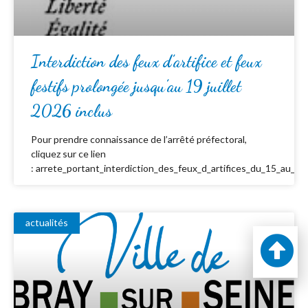
Interdiction des feux d’artifice et feux
festifs prolongée jusqu’au 19 juillet
2026 inclus
Pour prendre connaissance de l’arrêté préfectoral,
cliquez sur ce lien
: arrete_portant_interdiction_des_feux_d_artifices_du_15_au_19_
actualités