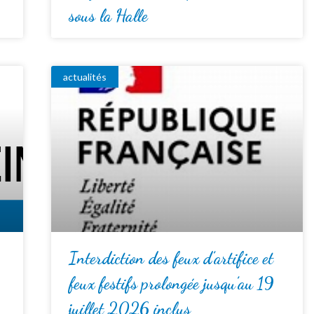
sous la Halle
actualités
Interdiction des feux d’artifice et
feux festifs prolongée jusqu’au 19
juillet 2026 inclus