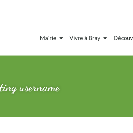
Mairie
Vivre à Bray
Découvr
ating username