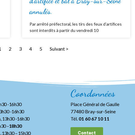
d’artifice et bal à Bray-sur-Seine
annulés.
Par arrêté préfectoral, les tirs des feux d’artifices
sont interdits à partir du vendredi 10
1
2
3
4
5
Suivant >
Coordonnées
3h30 -16h30
Place Général de Gaulle
13h30 -16h30
77480 Bray-sur-Seine
, 13h30 -16h30
Tél.
01 60 67 10 11
h30 –
18h30
h, 13h30
– 15h30
Contact