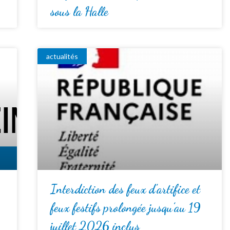
sous la Halle
actualités
Interdiction des feux d’artifice et
feux festifs prolongée jusqu’au 19
juillet 2026 inclus