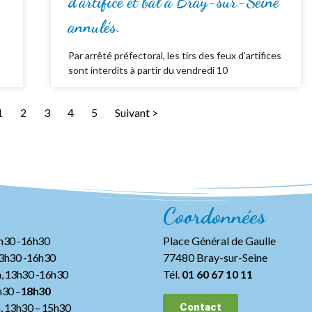
d’artifice et bal à Bray-sur-Seine
annulés.
Par arrêté préfectoral, les tirs des feux d’artifices
sont interdits à partir du vendredi 10
1
2
3
4
5
Suivant >
Coordonnées
3h30 -16h30
Place Général de Gaulle
13h30 -16h30
77480 Bray-sur-Seine
, 13h30 -16h30
Tél.
01 60 67 10 11
h30 –
18h30
h, 13h30
– 15h30
Contact