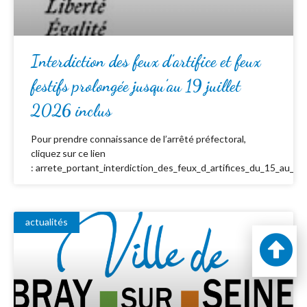
Interdiction des feux d’artifice et feux
festifs prolongée jusqu’au 19 juillet
2026 inclus
Pour prendre connaissance de l’arrêté préfectoral,
cliquez sur ce lien
: arrete_portant_interdiction_des_feux_d_artifices_du_15_au_19_
actualités