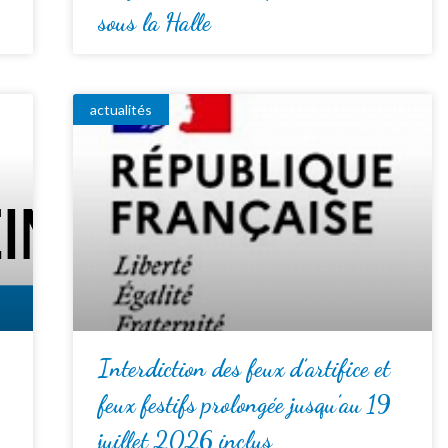
sous la Halle
actualités
Interdiction des feux d’artifice et
feux festifs prolongée jusqu’au 19
juillet 2026 inclus