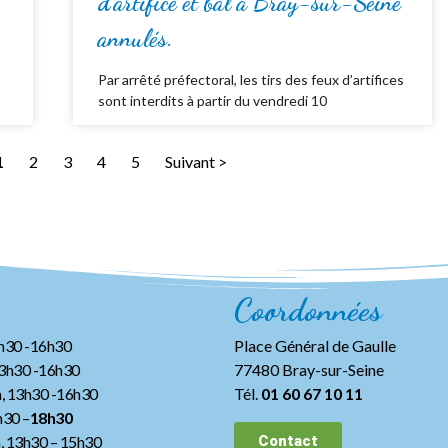
d’artifice et bal à Bray-sur-Seine
annulés.
Par arrêté préfectoral, les tirs des feux d’artifices
sont interdits à partir du vendredi 10
1
2
3
4
5
Suivant >
Coordonnées
3h30 -16h30
Place Général de Gaulle
13h30 -16h30
77480 Bray-sur-Seine
, 13h30 -16h30
Tél.
01 60 67 10 11
h30 –
18h30
h, 13h30
– 15h30
Contact