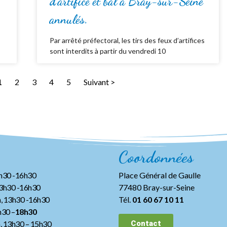
d’artifice et bal à Bray-sur-Seine
annulés.
Par arrêté préfectoral, les tirs des feux d’artifices
sont interdits à partir du vendredi 10
1
2
3
4
5
Suivant >
Coordonnées
3h30 -16h30
Place Général de Gaulle
13h30 -16h30
77480 Bray-sur-Seine
, 13h30 -16h30
Tél.
01 60 67 10 11
h30 –
18h30
h, 13h30
– 15h30
Contact