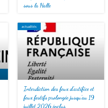
sous la Halle
actualités
Interdiction des feux d’artifice et
feux festifs prolongée jusqu’au 19
juillet 2026 inclus