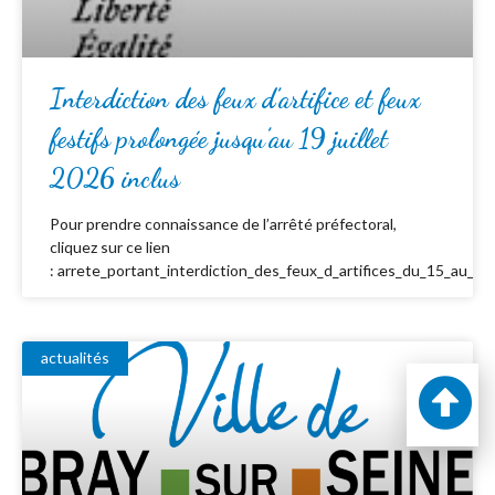
Interdiction des feux d’artifice et feux
festifs prolongée jusqu’au 19 juillet
2026 inclus
Pour prendre connaissance de l’arrêté préfectoral,
cliquez sur ce lien
: arrete_portant_interdiction_des_feux_d_artifices_du_15_au_19_
actualités