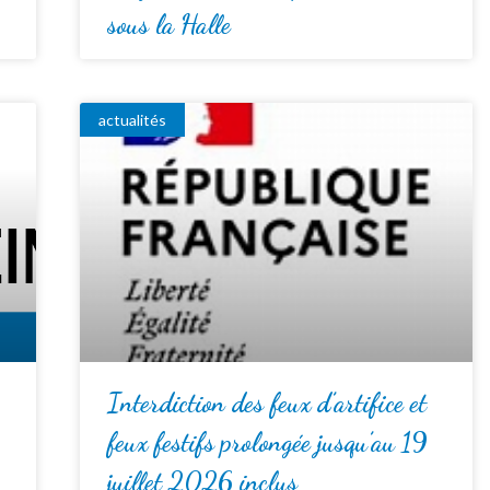
sous la Halle
actualités
Interdiction des feux d’artifice et
feux festifs prolongée jusqu’au 19
juillet 2026 inclus