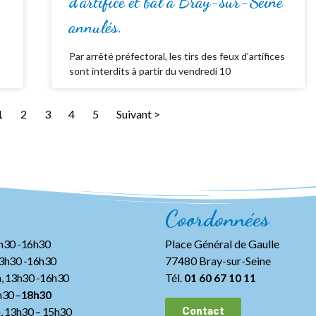
d’artifice et bal à Bray-sur-Seine
annulés.
Par arrêté préfectoral, les tirs des feux d’artifices
sont interdits à partir du vendredi 10
1
2
3
4
5
Suivant >
Coordonnées
3h30 -16h30
Place Général de Gaulle
13h30 -16h30
77480 Bray-sur-Seine
, 13h30 -16h30
Tél.
01 60 67 10 11
h30 –
18h30
h, 13h30
– 15h30
Contact