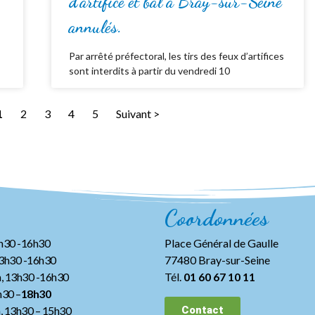
d’artifice et bal à Bray-sur-Seine
annulés.
Par arrêté préfectoral, les tirs des feux d’artifices
sont interdits à partir du vendredi 10
1
2
3
4
5
Suivant >
Coordonnées
3h30 -16h30
Place Général de Gaulle
13h30 -16h30
77480 Bray-sur-Seine
, 13h30 -16h30
Tél.
01 60 67 10 11
h30 –
18h30
h, 13h30
– 15h30
Contact