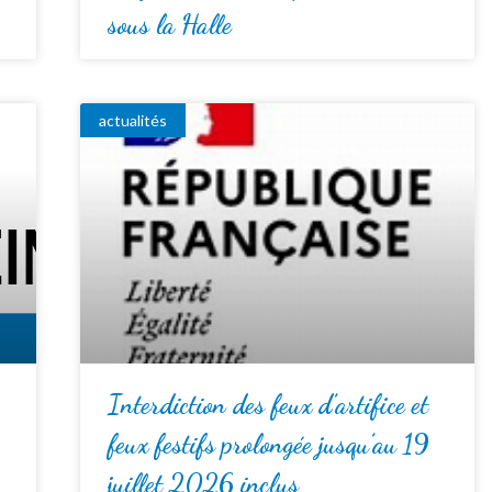
sous la Halle
actualités
Interdiction des feux d’artifice et
feux festifs prolongée jusqu’au 19
juillet 2026 inclus