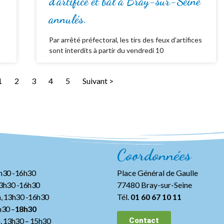
d’artifice et bal à Bray-sur-Seine
annulés.
Par arrêté préfectoral, les tirs des feux d’artifices
sont interdits à partir du vendredi 10
1
2
3
4
5
Suivant >
Coordonnées
3h30 -16h30
Place Général de Gaulle
13h30 -16h30
77480 Bray-sur-Seine
, 13h30 -16h30
Tél.
01 60 67 10 11
h30 –
18h30
h, 13h30
– 15h30
Contact