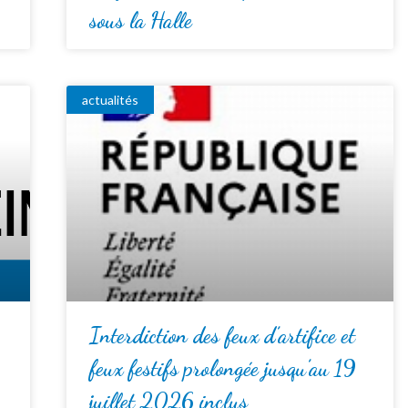
sous la Halle
actualités
Interdiction des feux d’artifice et
feux festifs prolongée jusqu’au 19
juillet 2026 inclus