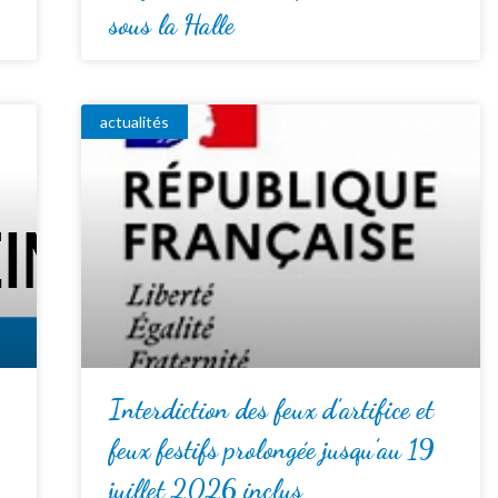
sous la Halle
actualités
Interdiction des feux d’artifice et
feux festifs prolongée jusqu’au 19
juillet 2026 inclus