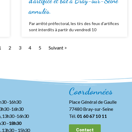
d’artifice et bal à Bray-sur-Seine
annulés.
Par arrêté préfectoral, les tirs des feux d’artifices
sont interdits à partir du vendredi 10
1
2
3
4
5
Suivant >
Coordonnées
3h30 -16h30
Place Général de Gaulle
13h30 -16h30
77480 Bray-sur-Seine
, 13h30 -16h30
Tél.
01 60 67 10 11
h30 –
18h30
h, 13h30
– 15h30
Contact