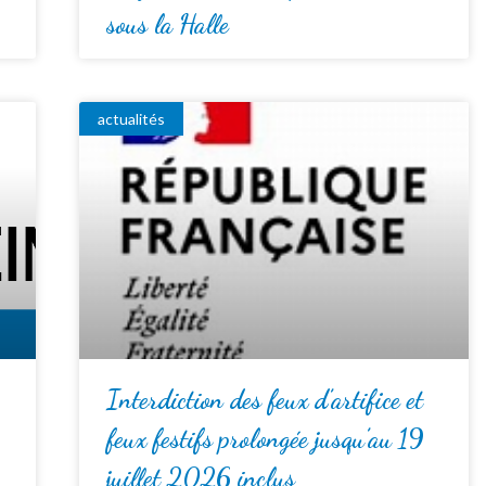
sous la Halle
actualités
Interdiction des feux d’artifice et
feux festifs prolongée jusqu’au 19
juillet 2026 inclus