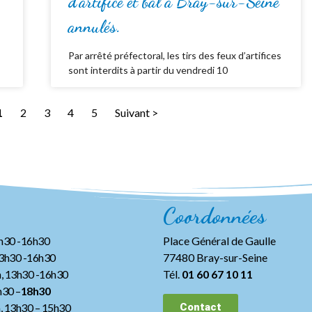
d’artifice et bal à Bray-sur-Seine
annulés.
Par arrêté préfectoral, les tirs des feux d’artifices
sont interdits à partir du vendredi 10
1
2
3
4
5
Suivant >
Coordonnées
3h30 -16h30
Place Général de Gaulle
13h30 -16h30
77480 Bray-sur-Seine
, 13h30 -16h30
Tél.
01 60 67 10 11
h30 –
18h30
h, 13h30
– 15h30
Contact