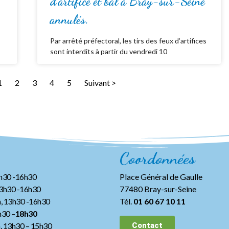
d’artifice et bal à Bray-sur-Seine
annulés.
Par arrêté préfectoral, les tirs des feux d’artifices
sont interdits à partir du vendredi 10
1
2
3
4
5
Suivant >
Coordonnées
3h30 -16h30
Place Général de Gaulle
13h30 -16h30
77480 Bray-sur-Seine
, 13h30 -16h30
Tél.
01 60 67 10 11
h30 –
18h30
h, 13h30
– 15h30
Contact