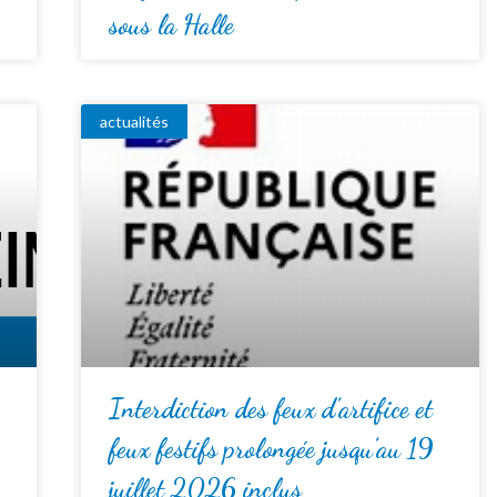
sous la Halle
actualités
Interdiction des feux d’artifice et
feux festifs prolongée jusqu’au 19
juillet 2026 inclus