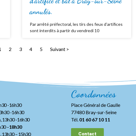
d’artifice et bal à Bray-sur-Seine
annulés.
Par arrêté préfectoral, les tirs des feux d’artifices
sont interdits à partir du vendredi 10
1
2
3
4
5
Suivant >
Coordonnées
3h30 -16h30
Place Général de Gaulle
13h30 -16h30
77480 Bray-sur-Seine
, 13h30 -16h30
Tél.
01 60 67 10 11
h30 –
18h30
h, 13h30
– 15h30
Contact