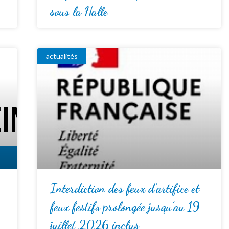
sous la Halle
actualités
Interdiction des feux d’artifice et
feux festifs prolongée jusqu’au 19
juillet 2026 inclus