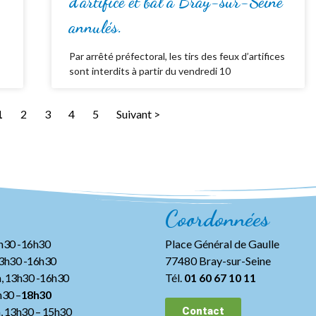
d’artifice et bal à Bray-sur-Seine
annulés.
Par arrêté préfectoral, les tirs des feux d’artifices
sont interdits à partir du vendredi 10
1
2
3
4
5
Suivant >
Coordonnées
3h30 -16h30
Place Général de Gaulle
13h30 -16h30
77480 Bray-sur-Seine
, 13h30 -16h30
Tél.
01 60 67 10 11
h30 –
18h30
h, 13h30
– 15h30
Contact