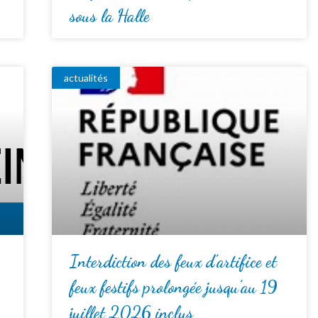
sous la Halle
actualités
Interdiction des feux d’artifice et
feux festifs prolongée jusqu’au 19
juillet 2026 inclus