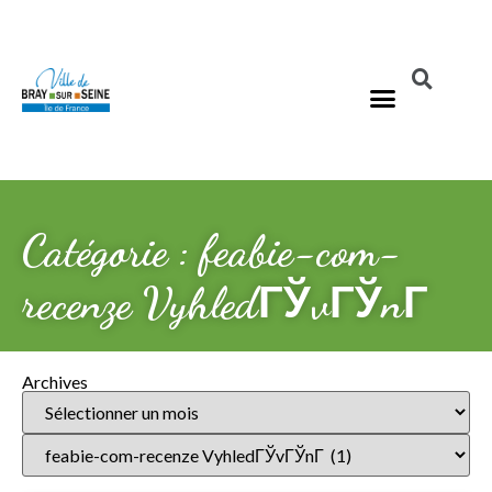
Catégorie : feabie-com-
recenze VyhledГЎvГЎnГ­
Archives