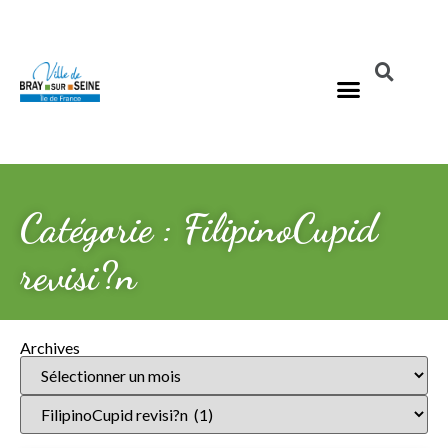
Catégorie : FilipinoCupid
revisi?n
Archives