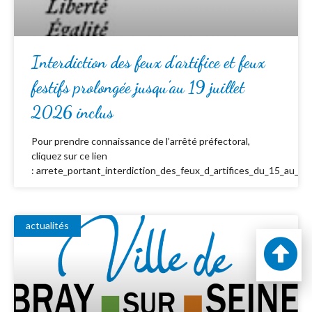
Interdiction des feux d’artifice et feux
festifs prolongée jusqu’au 19 juillet
2026 inclus
Pour prendre connaissance de l’arrêté préfectoral,
cliquez sur ce lien
: arrete_portant_interdiction_des_feux_d_artifices_du_15_au_19_
actualités