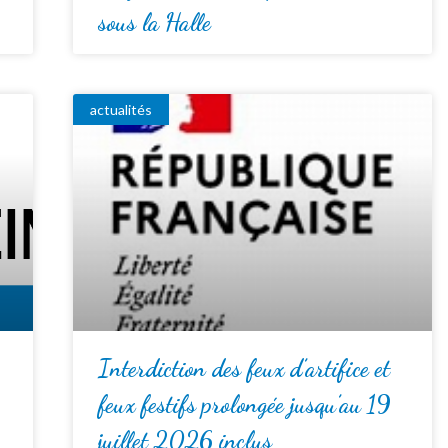
sous la Halle
actualités
Interdiction des feux d’artifice et
feux festifs prolongée jusqu’au 19
juillet 2026 inclus