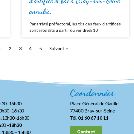
d’artifice et bal à Bray-sur-Seine
annulés.
Par arrêté préfectoral, les tirs des feux d’artifices
sont interdits à partir du vendredi 10
1
2
3
4
5
Suivant >
Coordonnées
3h30 -16h30
Place Général de Gaulle
13h30 -16h30
77480 Bray-sur-Seine
, 13h30 -16h30
Tél.
01 60 67 10 11
h30 –
18h30
h, 13h30
– 15h30
Contact