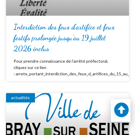
Interdiction des feux d’artifice et feux
festifs prolongée jusqu’au 19 juillet
2026 inclus
Pour prendre connaissance de l’arrêté préfectoral,
cliquez sur ce lien
: arrete_portant_interdiction_des_feux_d_artifices_du_15_au_19_
actualités