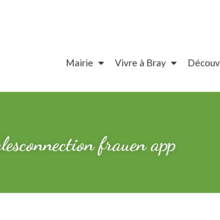
Mairie
Vivre à Bray
Découvr
glesconnection frauen app