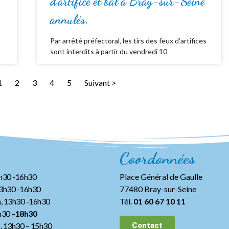
d’artifice et bal à Bray-sur-Seine
annulés.
Par arrêté préfectoral, les tirs des feux d’artifices
sont interdits à partir du vendredi 10
1
2
3
4
5
Suivant >
Coordonnées
3h30 -16h30
Place Général de Gaulle
13h30 -16h30
77480 Bray-sur-Seine
, 13h30 -16h30
Tél.
01 60 67 10 11
h30 –
18h30
h, 13h30
– 15h30
Contact