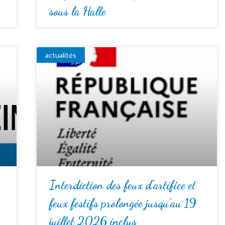
sous la Halle
actualités
Interdiction des feux d’artifice et
feux festifs prolongée jusqu’au 19
juillet 2026 inclus