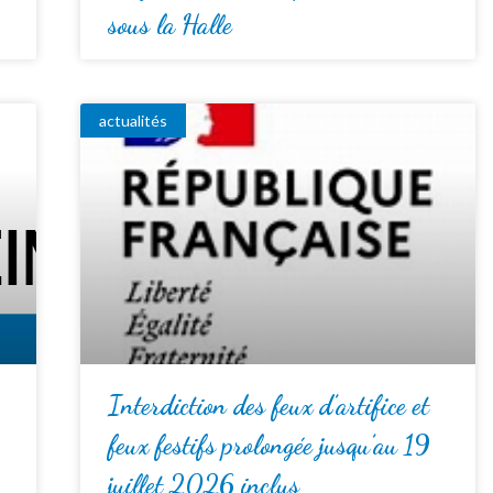
sous la Halle
actualités
Interdiction des feux d’artifice et
feux festifs prolongée jusqu’au 19
juillet 2026 inclus