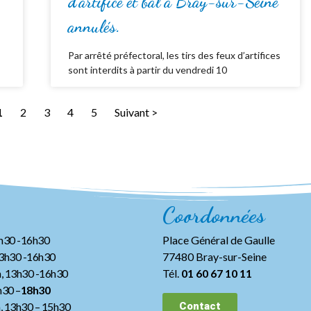
d’artifice et bal à Bray-sur-Seine
annulés.
Par arrêté préfectoral, les tirs des feux d’artifices
sont interdits à partir du vendredi 10
1
2
3
4
5
Suivant >
Coordonnées
3h30 -16h30
Place Général de Gaulle
13h30 -16h30
77480 Bray-sur-Seine
, 13h30 -16h30
Tél.
01 60 67 10 11
h30 –
18h30
h, 13h30
– 15h30
Contact