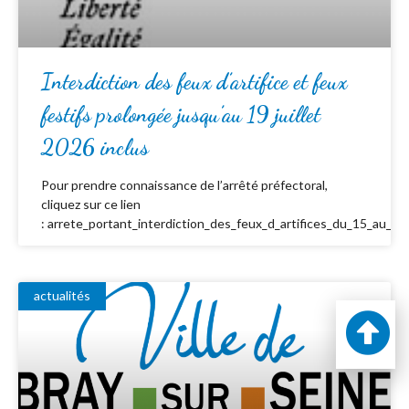
Interdiction des feux d’artifice et feux
festifs prolongée jusqu’au 19 juillet
2026 inclus
Pour prendre connaissance de l’arrêté préfectoral,
cliquez sur ce lien
: arrete_portant_interdiction_des_feux_d_artifices_du_15_au_19_
actualités