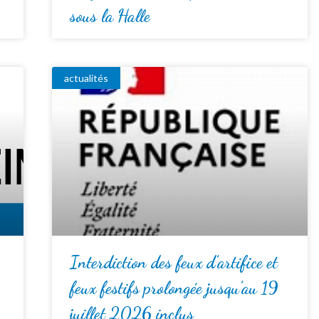
sous la Halle
actualités
Interdiction des feux d’artifice et
feux festifs prolongée jusqu’au 19
juillet 2026 inclus