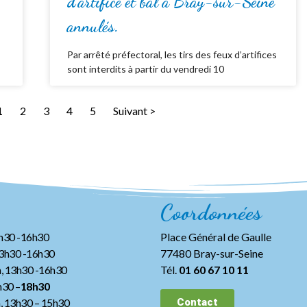
d’artifice et bal à Bray-sur-Seine
annulés.
Par arrêté préfectoral, les tirs des feux d’artifices
sont interdits à partir du vendredi 10
1
2
3
4
5
Suivant >
Coordonnées
3h30 -16h30
Place Général de Gaulle
13h30 -16h30
77480 Bray-sur-Seine
, 13h30 -16h30
Tél.
01 60 67 10 11
h30 –
18h30
h, 13h30
– 15h30
Contact