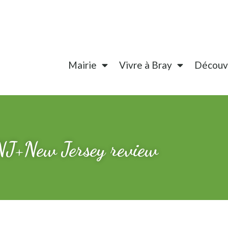
Mairie
Vivre à Bray
Découvr
NJ+New Jersey review