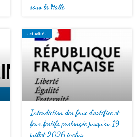
sous la Halle
actualités
Interdiction des feux d’artifice et
feux festifs prolongée jusqu’au 19
juillet 2026 inclus