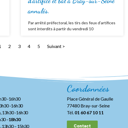
d’artifice et bal à Bray-sur-Seine
annulés.
Par arrêté préfectoral, les tirs des feux d’artifices
sont interdits à partir du vendredi 10
1
2
3
4
5
Suivant >
Coordonnées
3h30 -16h30
Place Général de Gaulle
13h30 -16h30
77480 Bray-sur-Seine
, 13h30 -16h30
Tél.
01 60 67 10 11
h30 –
18h30
h, 13h30
– 15h30
Contact