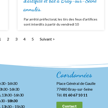
d’artifice et bal à Bray-sur-Seine
annulés.
Par arrêté préfectoral, les tirs des feux d’artifices
sont interdits à partir du vendredi 10
1
2
3
4
5
Suivant >
Coordonnées
3h30 -16h30
Place Général de Gaulle
13h30 -16h30
77480 Bray-sur-Seine
, 13h30 -16h30
Tél.
01 60 67 10 11
h30 –
18h30
h, 13h30
– 15h30
Contact