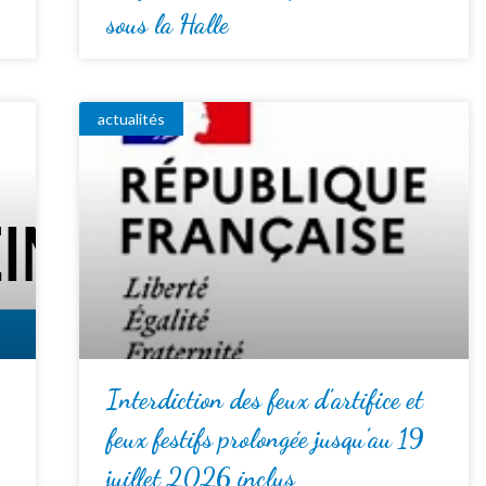
sous la Halle
actualités
Interdiction des feux d’artifice et
feux festifs prolongée jusqu’au 19
juillet 2026 inclus