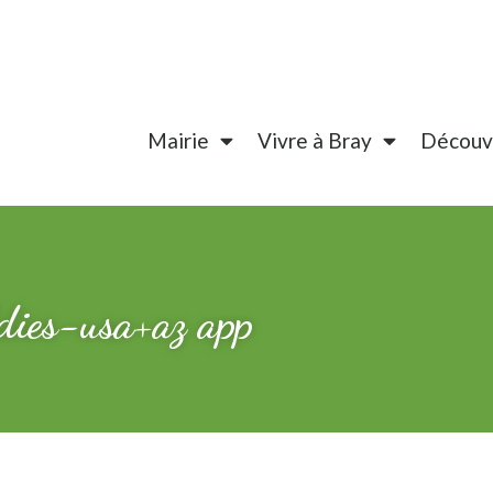
Mairie
Vivre à Bray
Découvr
dies-usa+az app