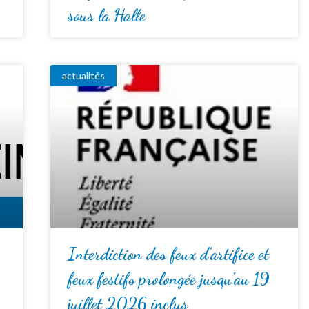
sous la Halle
actualités
Interdiction des feux d’artifice et
feux festifs prolongée jusqu’au 19
juillet 2026 inclus