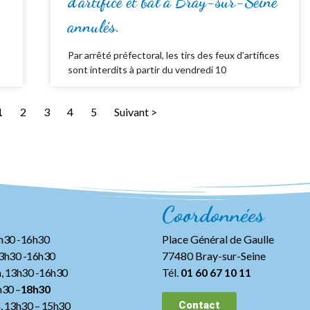
d’artifice et bal à Bray-sur-Seine
annulés.
Par arrêté préfectoral, les tirs des feux d’artifices
sont interdits à partir du vendredi 10
1
2
3
4
5
Suivant >
Coordonnées
3h30 -16h30
Place Général de Gaulle
13h30 -16h30
77480 Bray-sur-Seine
, 13h30 -16h30
Tél.
01 60 67 10 11
h30 –
18h30
h, 13h30
– 15h30
Contact