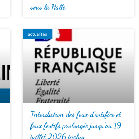
sous la Halle
actualités
Interdiction des feux d’artifice et
feux festifs prolongée jusqu’au 19
juillet 2026 inclus