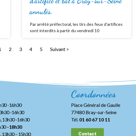
d’artifice et bal à Bray-sur-Seine
annulés.
Par arrêté préfectoral, les tirs des feux d’artifices
sont interdits à partir du vendredi 10
1
2
3
4
5
Suivant >
Coordonnées
3h30 -16h30
Place Général de Gaulle
13h30 -16h30
77480 Bray-sur-Seine
, 13h30 -16h30
Tél.
01 60 67 10 11
h30 –
18h30
h, 13h30
– 15h30
Contact