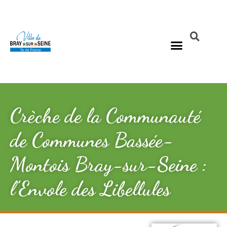
Crèche de la Communauté
de Communes Bassée-
Montois Bray-sur-Seine :
l’Envole des Libellules