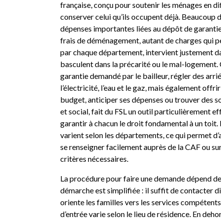
française, conçu pour soutenir les ménages en di
conserver celui qu’ils occupent déjà. Beaucoup 
dépenses importantes liées au dépôt de garantie
frais de déménagement, autant de charges qui pe
par chaque département, intervient justement dans
basculent dans la précarité ou le mal-logement. 
garantie demandé par le bailleur, régler des arri
l’électricité, l’eau et le gaz, mais également o
budget, anticiper ses dépenses ou trouver des so
et social, fait du FSL un outil particulièrement ef
garantir à chacun le droit fondamental à un toit. 
varient selon les départements, ce qui permet d’ad
se renseigner facilement auprès de la CAF ou sur
critères nécessaires.
La procédure pour faire une demande dépend de la
démarche est simplifiée : il suffit de contacter d
oriente les familles vers les services compétents
d’entrée varie selon le lieu de résidence. En deho