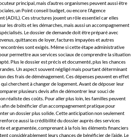
ocuteur principal, mais d’autres organismes peuvent aussi être
sociales, un Point conseil budget, ou encore l’Agence
t (ADIL). Ces structures jouent un rôle essentiel car elles
sur les droits et les démarches, mais aussi un accompagnement
s spécialisés. Le dossier de demande doit être préparé avec
e revenus, quittances de loyer, factures impayées et autres
 rencontrées sont exigés. Même si cette étape administrative
 pour permettre aux services sociaux de comprendre la situation
té. Plus le dossier est précis et documenté, plus les chances
grandes. Un aspect souvent négligé mais pourtant déterminant
tion des frais de déménagement. Ces dépenses peuvent en effet
s qui cherchent à changer de logement. Avant de déposer leur
mparer plusieurs devis afin de démontrer leur souci de
n réaliste des coûts. Pour aller plus loin, les familles peuvent
m
afin de bénéficier d’un accompagnement pratique pour
ter un dossier plus solide. Cette anticipation non seulement
nforce aussi la crédibilité du dossier auprès des services
e et argumentée, comprenant à la fois les éléments financiers
ent considérablement leurs chances de bénéficier de l’aide. Le