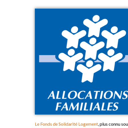
Le Fonds de Solidarité Logement
, plus connu sou