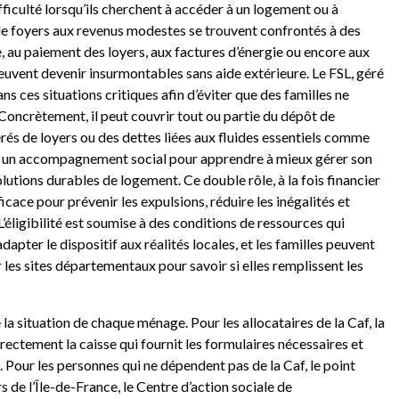
fficulté lorsqu’ils cherchent à accéder à un logement ou à
de foyers aux revenus modestes se trouvent confrontés à des
, au paiement des loyers, aux factures d’énergie ou encore aux
uvent devenir insurmontables sans aide extérieure. Le FSL, géré
 ces situations critiques afin d’éviter que des familles ne
Concrètement, il peut couvrir tout ou partie du dépôt de
érés de loyers ou des dettes liées aux fluides essentiels comme
ffrir un accompagnement social pour apprendre à mieux gérer son
lutions durables de logement. Ce double rôle, à la fois financier
ficace pour prévenir les expulsions, réduire les inégalités et
L’éligibilité est soumise à des conditions de ressources qui
apter le dispositif aux réalités locales, et les familles peuvent
 les sites départementaux pour savoir si elles remplissent les
 situation de chaque ménage. Pour les allocataires de la Caf, la
irectement la caisse qui fournit les formulaires nécessaires et
. Pour les personnes qui ne dépendent pas de la Caf, le point
rs de l’Île-de-France, le Centre d’action sociale de