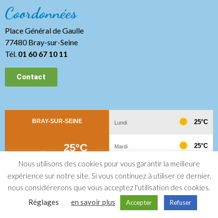
Coordonnées
Place Général de Gaulle
77480 Bray-sur-Seine
Tél.
01 60 67 10 11
Contact
Nous utilisons des cookies pour vous garantir la meilleure
expérience sur notre site. Si vous continuez à utiliser ce dernier,
nous considérerons que vous acceptez l'utilisation des cookies.
Mentions légales
Politique de confidentialité
Plan du site
Réglages
en savoir plus
Accepter
Refuser