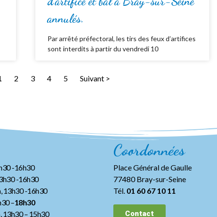
d’artifice et bal à Bray-sur-Seine
annulés.
Par arrêté préfectoral, les tirs des feux d’artifices
sont interdits à partir du vendredi 10
1
2
3
4
5
Suivant >
Coordonnées
3h30 -16h30
Place Général de Gaulle
13h30 -16h30
77480 Bray-sur-Seine
, 13h30 -16h30
Tél.
01 60 67 10 11
h30 –
18h30
h, 13h30
– 15h30
Contact