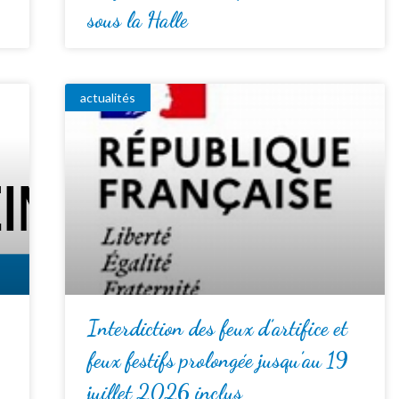
sous la Halle
actualités
Interdiction des feux d’artifice et
feux festifs prolongée jusqu’au 19
juillet 2026 inclus