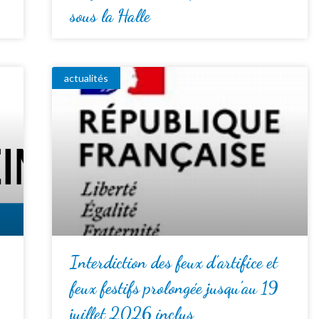
sous la Halle
actualités
Interdiction des feux d’artifice et
feux festifs prolongée jusqu’au 19
juillet 2026 inclus