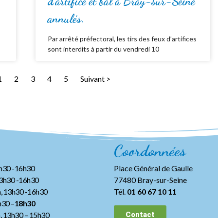
d’artifice et bal à Bray-sur-Seine
annulés.
Par arrêté préfectoral, les tirs des feux d’artifices
sont interdits à partir du vendredi 10
1
2
3
4
5
Suivant >
Coordonnées
3h30 -16h30
Place Général de Gaulle
13h30 -16h30
77480 Bray-sur-Seine
, 13h30 -16h30
Tél.
01 60 67 10 11
h30 –
18h30
h, 13h30
– 15h30
Contact