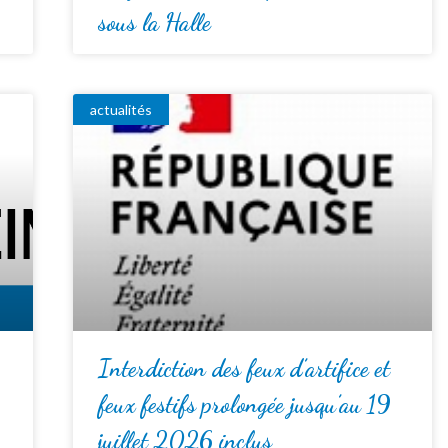
sous la Halle
actualités
Interdiction des feux d’artifice et
feux festifs prolongée jusqu’au 19
juillet 2026 inclus