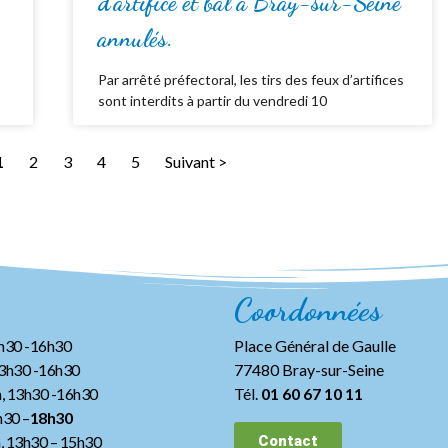
d’artifice et bal à Bray-sur-Seine
annulés.
Par arrêté préfectoral, les tirs des feux d’artifices
sont interdits à partir du vendredi 10
1
2
3
4
5
Suivant >
Coordonnées
3h30 -16h30
Place Général de Gaulle
13h30 -16h30
77480 Bray-sur-Seine
, 13h30 -16h30
Tél.
01 60 67 10 11
h30 –
18h30
h, 13h30
– 15h30
Contact