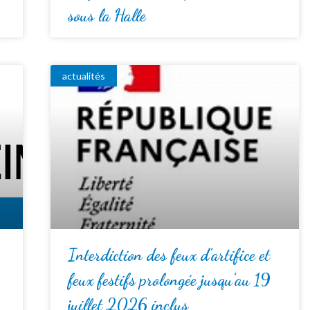
sous la Halle
actualités
Interdiction des feux d’artifice et
feux festifs prolongée jusqu’au 19
juillet 2026 inclus