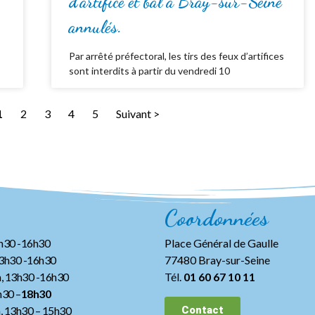
d’artifice et bal à Bray-sur-Seine
annulés.
Par arrêté préfectoral, les tirs des feux d’artifices
sont interdits à partir du vendredi 10
1
2
3
4
5
Suivant >
Coordonnées
3h30 -16h30
Place Général de Gaulle
13h30 -16h30
77480 Bray-sur-Seine
, 13h30 -16h30
Tél.
01 60 67 10 11
h30 –
18h30
h, 13h30
– 15h30
Contact