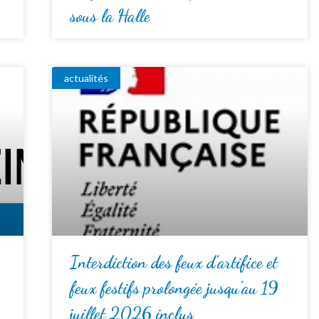
sous la Halle
actualités
Interdiction des feux d’artifice et
feux festifs prolongée jusqu’au 19
juillet 2026 inclus