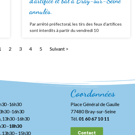
d’artifice et bal à Bray-sur-Seine
annulés.
Par arrêté préfectoral, les tirs des feux d’artifices
sont interdits à partir du vendredi 10
1
2
3
4
5
Suivant >
Coordonnées
3h30 -16h30
Place Général de Gaulle
13h30 -16h30
77480 Bray-sur-Seine
, 13h30 -16h30
Tél.
01 60 67 10 11
h30 –
18h30
h, 13h30
– 15h30
Contact