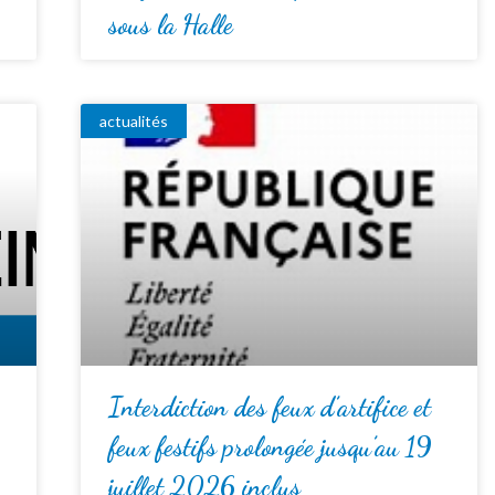
sous la Halle
actualités
Interdiction des feux d’artifice et
feux festifs prolongée jusqu’au 19
juillet 2026 inclus