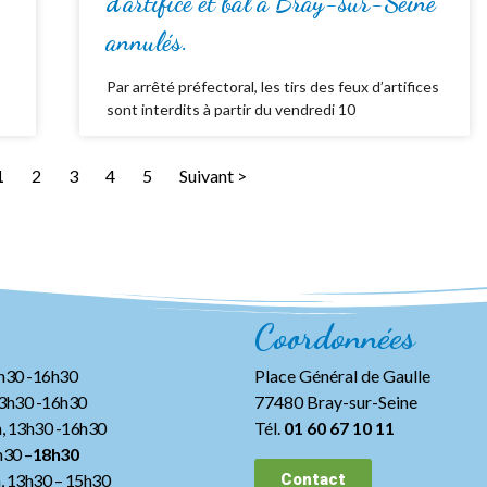
d’artifice et bal à Bray-sur-Seine
annulés.
Par arrêté préfectoral, les tirs des feux d’artifices
sont interdits à partir du vendredi 10
1
2
3
4
5
Suivant >
Coordonnées
3h30 -16h30
Place Général de Gaulle
13h30 -16h30
77480 Bray-sur-Seine
, 13h30 -16h30
Tél.
01 60 67 10 11
h30 –
18h30
h, 13h30
– 15h30
Contact