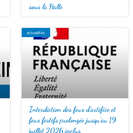
sous la Halle
actualités
Interdiction des feux d’artifice et
feux festifs prolongée jusqu’au 19
juillet 2026 inclus