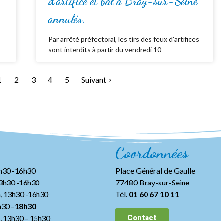
d’artifice et bal à Bray-sur-Seine
annulés.
Par arrêté préfectoral, les tirs des feux d’artifices
sont interdits à partir du vendredi 10
1
2
3
4
5
Suivant >
Coordonnées
3h30 -16h30
Place Général de Gaulle
13h30 -16h30
77480 Bray-sur-Seine
, 13h30 -16h30
Tél.
01 60 67 10 11
h30 –
18h30
h, 13h30
– 15h30
Contact