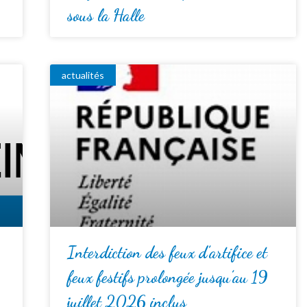
sous la Halle
actualités
Interdiction des feux d’artifice et
feux festifs prolongée jusqu’au 19
juillet 2026 inclus