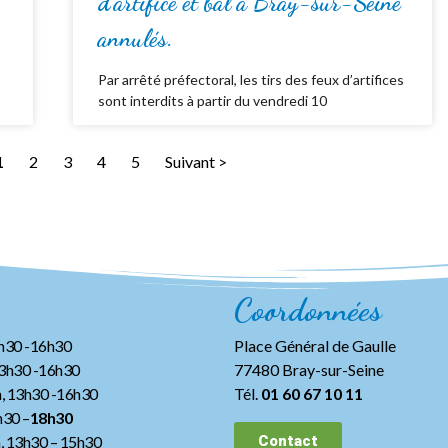
d’artifice et bal à Bray-sur-Seine
annulés.
Par arrêté préfectoral, les tirs des feux d’artifices
sont interdits à partir du vendredi 10
1
2
3
4
5
Suivant >
Coordonnées
3h30 -16h30
Place Général de Gaulle
13h30 -16h30
77480 Bray-sur-Seine
, 13h30 -16h30
Tél.
01 60 67 10 11
h30 –
18h30
h, 13h30
– 15h30
Contact