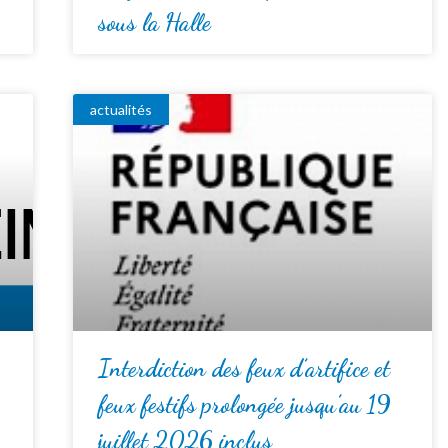
sous la Halle
actualités
Interdiction des feux d’artifice et
feux festifs prolongée jusqu’au 19
juillet 2026 inclus