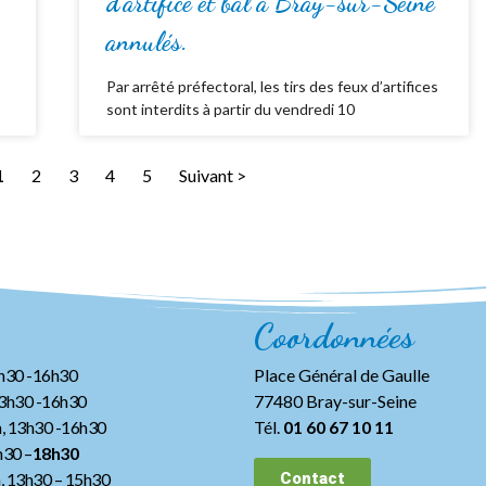
d’artifice et bal à Bray-sur-Seine
annulés.
Par arrêté préfectoral, les tirs des feux d’artifices
sont interdits à partir du vendredi 10
1
2
3
4
5
Suivant >
Coordonnées
3h30 -16h30
Place Général de Gaulle
13h30 -16h30
77480 Bray-sur-Seine
, 13h30 -16h30
Tél.
01 60 67 10 11
h30 –
18h30
h, 13h30
– 15h30
Contact