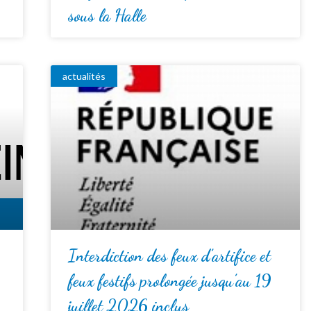
sous la Halle
actualités
Interdiction des feux d’artifice et
feux festifs prolongée jusqu’au 19
juillet 2026 inclus