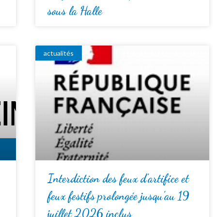
sous la Halle
actualités
Interdiction des feux d’artifice et
feux festifs prolongée jusqu’au 19
juillet 2026 inclus