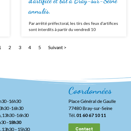
d’artifice et bal à Bray-sur-Seine
annulés.
Par arrêté préfectoral, les tirs des feux d’artifices
sont interdits à partir du vendredi 10
1
2
3
4
5
Suivant >
Coordonnées
3h30 -16h30
Place Général de Gaulle
13h30 -16h30
77480 Bray-sur-Seine
, 13h30 -16h30
Tél.
01 60 67 10 11
h30 –
18h30
h, 13h30
– 15h30
Contact