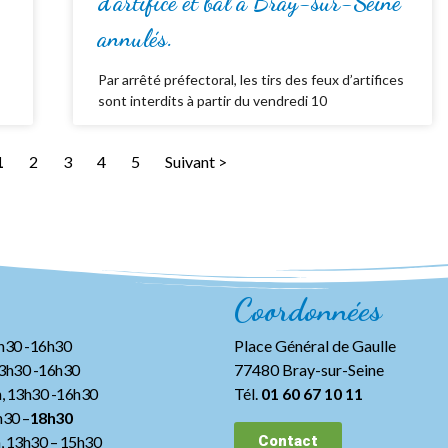
d’artifice et bal à Bray-sur-Seine
annulés.
Par arrêté préfectoral, les tirs des feux d’artifices
sont interdits à partir du vendredi 10
1
2
3
4
5
Suivant >
Coordonnées
3h30 -16h30
Place Général de Gaulle
13h30 -16h30
77480 Bray-sur-Seine
, 13h30 -16h30
Tél.
01 60 67 10 11
h30 –
18h30
h, 13h30
– 15h30
Contact