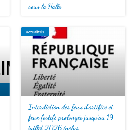
sous la Halle
actualités
Interdiction des feux d’artifice et
feux festifs prolongée jusqu’au 19
juillet 2026 inclus