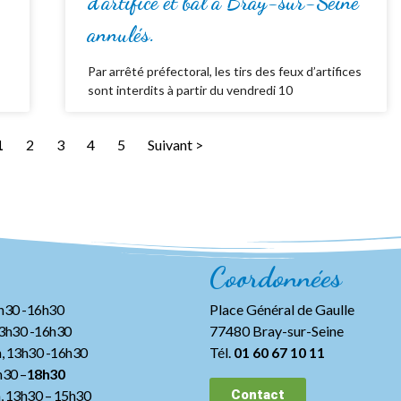
d’artifice et bal à Bray-sur-Seine
annulés.
Par arrêté préfectoral, les tirs des feux d’artifices
sont interdits à partir du vendredi 10
1
2
3
4
5
Suivant >
Coordonnées
3h30 -16h30
Place Général de Gaulle
13h30 -16h30
77480 Bray-sur-Seine
, 13h30 -16h30
Tél.
01 60 67 10 11
h30 –
18h30
h, 13h30
– 15h30
Contact