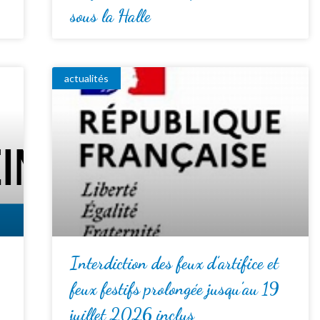
sous la Halle
actualités
Interdiction des feux d’artifice et
feux festifs prolongée jusqu’au 19
juillet 2026 inclus