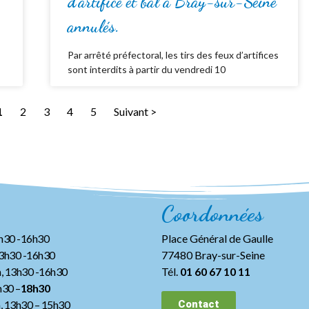
d’artifice et bal à Bray-sur-Seine
annulés.
Par arrêté préfectoral, les tirs des feux d’artifices
sont interdits à partir du vendredi 10
1
2
3
4
5
Suivant >
Coordonnées
3h30 -16h30
Place Général de Gaulle
13h30 -16h30
77480 Bray-sur-Seine
, 13h30 -16h30
Tél.
01 60 67 10 11
h30 –
18h30
h, 13h30
– 15h30
Contact