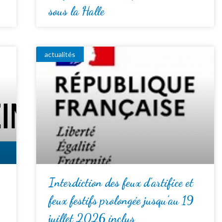
sous la Halle
actualités
Interdiction des feux d’artifice et
feux festifs prolongée jusqu’au 19
juillet 2026 inclus