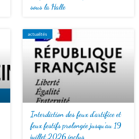
sous la Halle
actualités
Interdiction des feux d’artifice et
feux festifs prolongée jusqu’au 19
juillet 2026 inclus