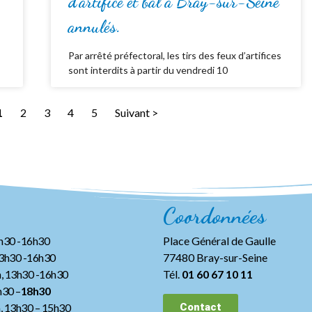
d’artifice et bal à Bray-sur-Seine
annulés.
Par arrêté préfectoral, les tirs des feux d’artifices
sont interdits à partir du vendredi 10
1
2
3
4
5
Suivant >
Coordonnées
3h30 -16h30
Place Général de Gaulle
13h30 -16h30
77480 Bray-sur-Seine
, 13h30 -16h30
Tél.
01 60 67 10 11
h30 –
18h30
h, 13h30
– 15h30
Contact